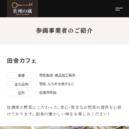
参画事業者のご紹介
田舎カフェ
惣菜製造・食品加工販売
業種
惣菜、もち米太巻きなど
主な品物
佐渡市寺田
住所
佐渡産の野菜にこだわった、安心・安全なお惣菜の提供を心掛
けております。田舎の懐かしい味をお楽しみください！