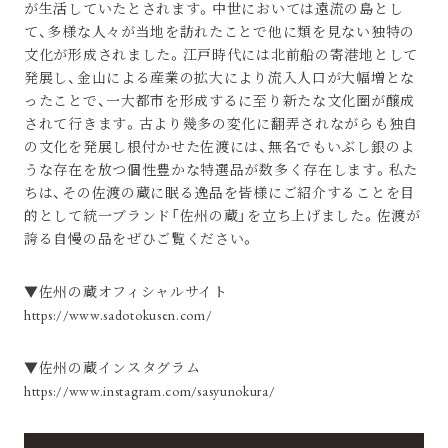
が生活していたとされます。中世においては遠流の島とし
て、多様な人々が当地を訪れたことで他に類を見ない独特の
文化が形成されました。江戸時代には北前船の寄港地として
発展し、金山による産業の拡大により流入人口が大幅増とな
ったことで、一大都市を形成するに至り新たな文化圏が醸成
されて行きます。古より幾多の変化に翻弄されながらも独自
の文化を発展し根付かせた佐渡には、無名でもいぶし銀のよ
うな存在を放つ個性豊かな特選品が数多く存在します。私た
ちは、その佐渡の蔵に眠る逸品を皆様にご紹介することを目
的として統一ブランド「佐州の蔵」を立ち上げました。佐渡が
誇る自慢の品をぜひご覧ください。
▼佐州の蔵オフィシャルサイト
https://www.sadotokusen.com/
▼佐州の蔵インスタグラム
https://www.instagram.com/sasyunokura/